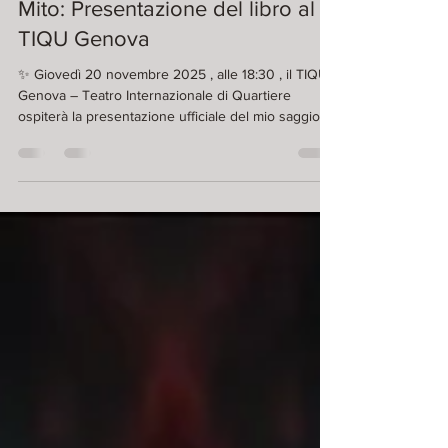
🦇 Nosferatu – Anatomia di un
Mito: Presentazione del libro al
TIQU Genova
✨ Giovedì 20 novembre 2025 , alle 18:30 , il TIQU
Genova – Teatro Internazionale di Quartiere
ospiterà la presentazione ufficiale del mio saggio
NOSFERATU – ANATOMIA DI UN MITO . 🦇 Non
perdetevi Nosferatu – Anatomia di un Mito:
Presentazione del libro al TIQU Genova,Un
incontro dedicato alla letteratura , al cinema e all’
ignoto , per esplorare una delle figure più
affascinanti e oscure della cultura moderna. 🌟 Sul
palco, insieme al sottoscritto, interverranno
Massimo San