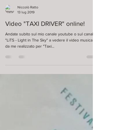
Niccolò Ratto
13 lug 2019
Video "TAXI DRIVER" online!
Andate subito sul mio canale youtube o sul canale
"LiTS - Light in The Sky" a vedere il video musicale
da me realizzato per "Taxi...