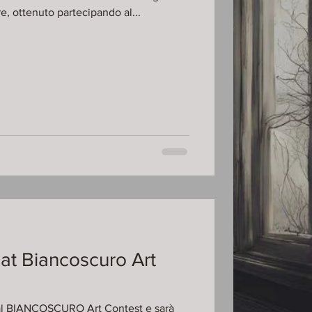
al premio della giuria populare, ottenuto partecipando al...
 at Biancoscuro Art
a al BIANCOSCURO Art Contest e sarà