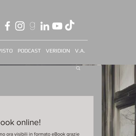
ISTO
PODCAST
VERIDION
V.A.
ook online!
o ora visibili in formato eBook grazie