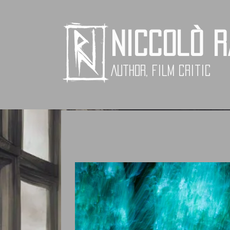
Niccolò 
Author, Film critic