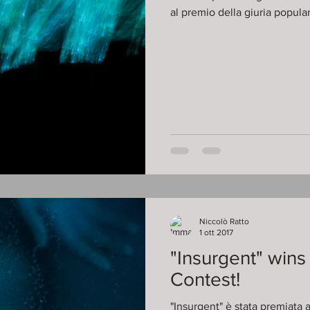
Niccolò Ratto
1 ott 2017
"Insurgent" wins
Contest!
"Insurgent" è stata premiat