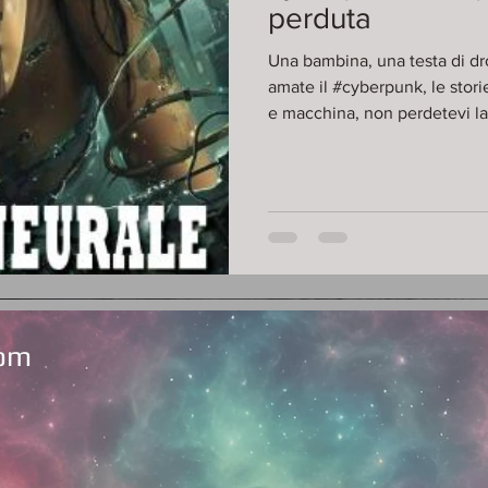
perduta
Una bambina, una testa di dr
amate il #cyberpunk, le stori
e macchina, non perdetevi la mia ulti
virtuale, tra #glitch affamati 
sopravvivere è dimenticare di essere uma
download https://delos.digi
com