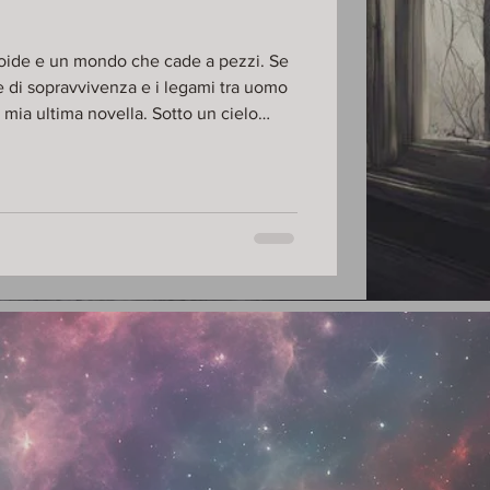
oide e un mondo che cade a pezzi. Se
e di sopravvivenza e i legami tra uomo
ma novella. Sotto un cielo
e fanatici in delirio, l’unico modo per
ni. Ecco il link per il
tal/9788825433302/cenere-neurale