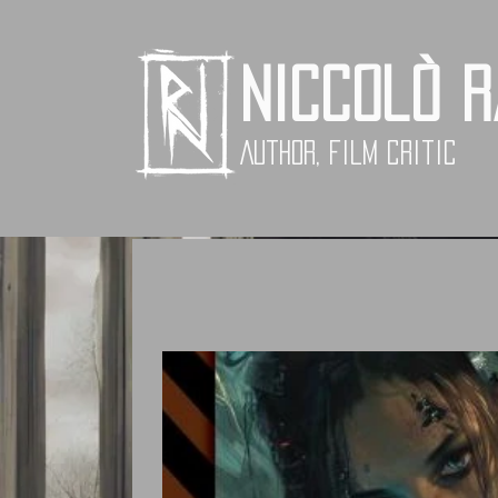
Niccolò 
Author, Film critic