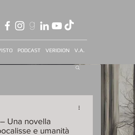
ISTO
PODCAST
VERIDION
V.A.
– Una novella
pocalisse e umanità