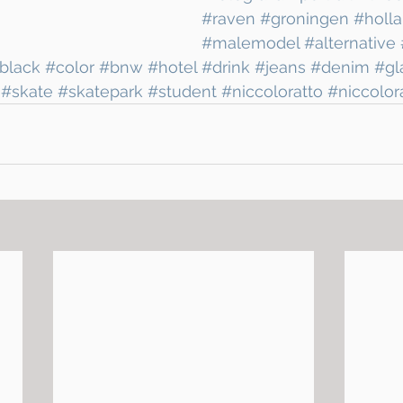
#raven
#groningen
#holl
#malemodel
#alternative
black
#color
#bnw
#hotel
#drink
#jeans
#denim
#gl
#skate
#skatepark
#student
#niccoloratto
#niccolor