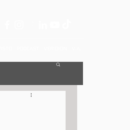
ISTO
PODCAST
VERIDION
V.A.