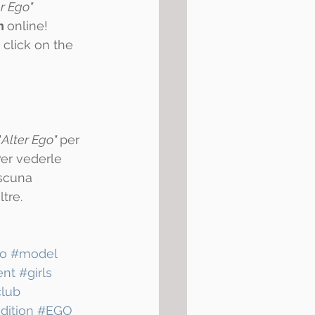
r Ego"
n 
online! 
t click on the 
"
Alter Ego" 
per 
Per vederle 
ascuna 
tre.
go
#model
ent
#girls
lub
dition
#EGO