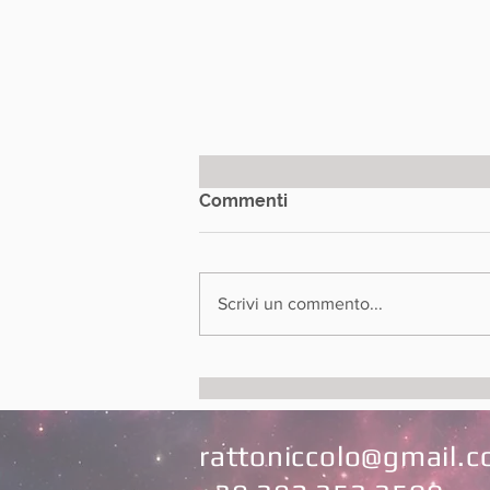
Commenti
Scrivi un commento...
Quando un’ombra diventa
mito: Nosferatu tra cinema,
arte ed esoterismo a
Genova
rattoniccolo@gmail.