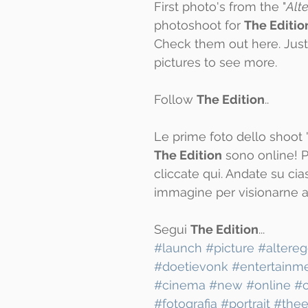
First photo's from the "
Alte
photoshoot for 
The Editio
Check them out 
here
. Jus
pictures to see more.
Follow 
The Edition
..
Le prime foto dello shoot 
The Edition
 sono online! 
cliccate 
qui
. Andate su ci
immagine per visionarne al
Segui 
The Edition
...
#launch
#picture
#altere
#doetievonk
#entertainm
#cinema
#new
#online
#c
#fotografia
#portrait
#thee