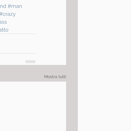
and
#man
#crazy
ass
atto
Mostra tutti