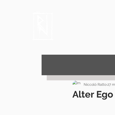
Niccolò 
Author, Film critic
Niccolò Ratto
27 m
Alter Ego