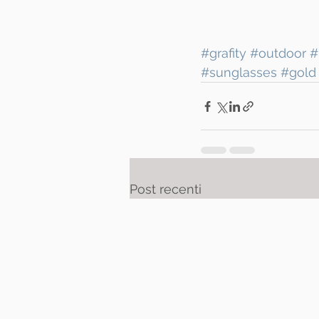
#grafity
#outdoor
#
#sunglasses
#gold
Post recenti