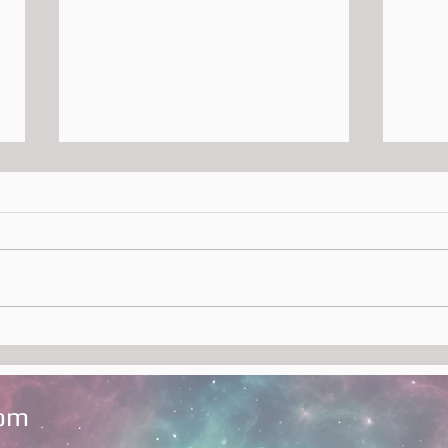
Il Secolo XIX e Mentelocale
🦇 N
vi invitano alla
un M
presentazione di Nosferatu
libr
- Anatomia di un Mito
com