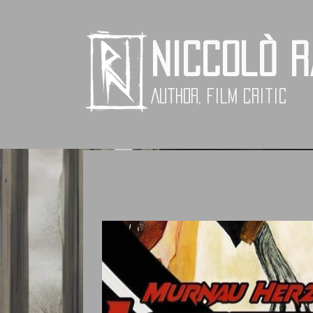
Niccolò 
Author, Film critic