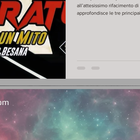
all’attesissimo rifacimento d
approfondisce le tre principa
Nosferatu, esplorandone le r
esoteriche alla luce dell’opera orig
Amazon https://amzn.eu/d/
com