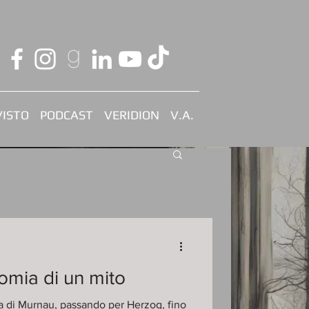
ISTO
PODCAST
VERIDION
V.A.
omia di un mito
a di Murnau, passando per Herzog, fino