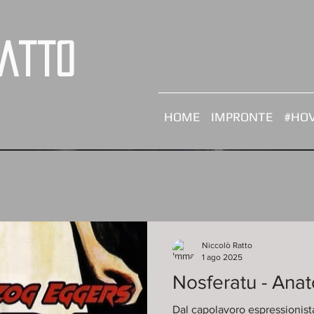
Ratto
HOME
IMPRONTE
#HOV
Niccolò Ratto
1 ago 2025
Nosferatu - Anat
Dal capolavoro espressionist