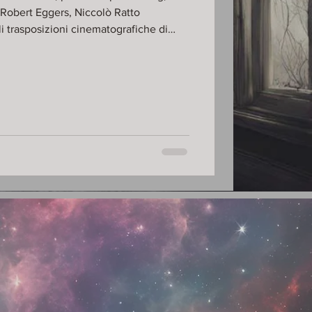
i Robert Eggers, Niccolò Ratto
li trasposizioni cinematografiche di
adici mitologiche, psicologiche ed
inaria di Bram Stoker. Ecco il link
0VucSRh