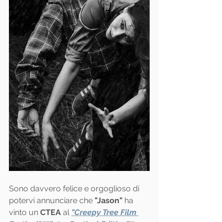
Sono davvero felice e orgoglioso di 
potervi annunciare che 
"Jason"
 ha 
vinto un 
CTEA
 al 
"Creepy Tree Film 