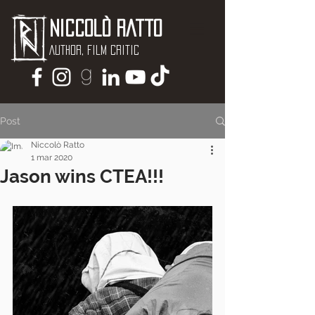
Niccolò Ratto
Author, Film critic
Post
Niccolò Ratto
1 mar 2020
Jason wins CTEA!!!