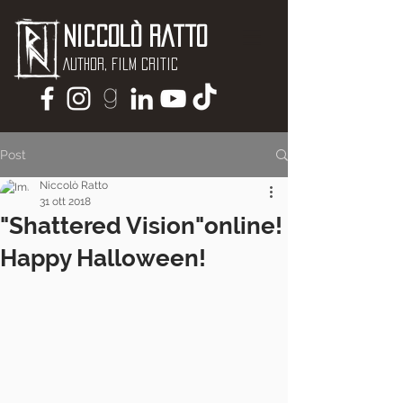
Niccolò Ratto
Author, Film critic
Post
Niccolò Ratto
31 ott 2018
"Shattered Vision"online!
Happy Halloween!