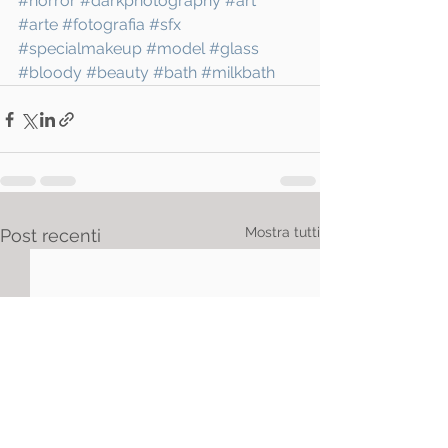
#horror
#darkphotography
#art
#arte
#fotografia
#sfx
#specialmakeup
#model
#glass
#bloody
#beauty
#bath
#milkbath
Mostra tutti
Post recenti