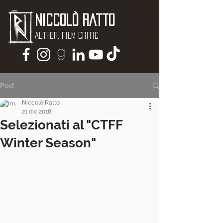
Niccolò Ratto
Author, Film critic
Post
Niccolò Ratto
21 dic 2018
Selezionati al "CTFF
Winter Season"