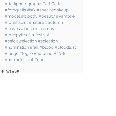
#darkphotography
#art
#arte
#fotografia
#sfx
#specialmakeup
#model
#bloody
#beauty
#vampire
#forestspirit
#nature
#autumn
#leaves
#lantern
#creepy
#creepytreefilmfestival
#officialselection
#selection
#nomination
#fall
#blood
#bloodlust
#fangs
#foglie
#autunno
#2018
#horrorfestival
#dark
Mostra tutti
Post recenti