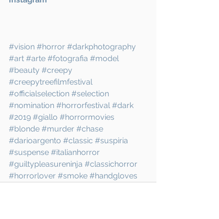
#vision
#horror
#darkphotography
#art
#arte
#fotografia
#model
#beauty
#creepy
#creepytreefilmfestival
#officialselection
#selection
#nomination
#horrorfestival
#dark
#2019
#giallo
#horrormovies
#blonde
#murder
#chase
#darioargento
#classic
#suspiria
#suspense
#italianhorror
#guiltypleasureninja
#classichorror
#horrorlover
#smoke
#handgloves