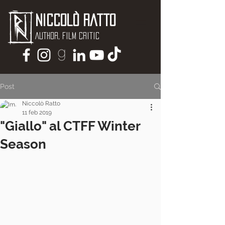
Niccolò Ratto
Author, Film critic
Post
Niccolò Ratto
11 feb 2019
"Giallo" al CTFF Winter
Season