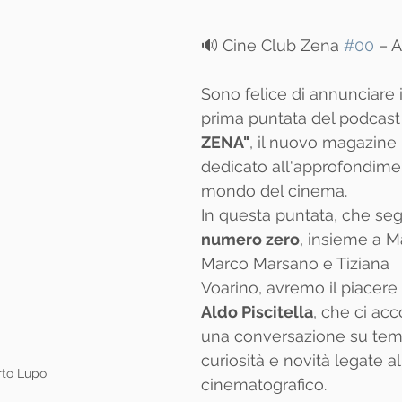
🔊 Cine Club Zena 
#00
 – 
Sono felice di annunciare i
prima puntata del podcast
ZENA"
, il nuovo magazine 
dedicato all'approfondime
mondo del cinema. 
In questa puntata, che segn
numero zero
, insieme a Ma
Marco Marsano e Tiziana 
Voarino, avremo il piacere 
Aldo Piscitella
, che ci ac
una conversazione su tema
curiosità e novità legate al
rto Lupo
cinematografico.