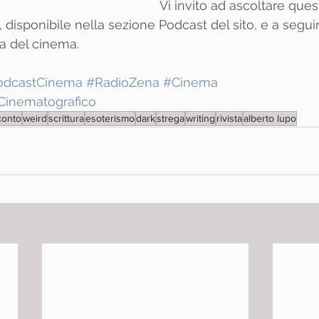
Vi invito ad ascoltare ques
 disponibile nella sezione Podcast del sito, e a seguir
ta del cinema.
odcastCinema
#RadioZena
#Cinema
inematografico
conto
weird
scrittura
esoterismo
dark
strega
writing
rivista
alberto lupo