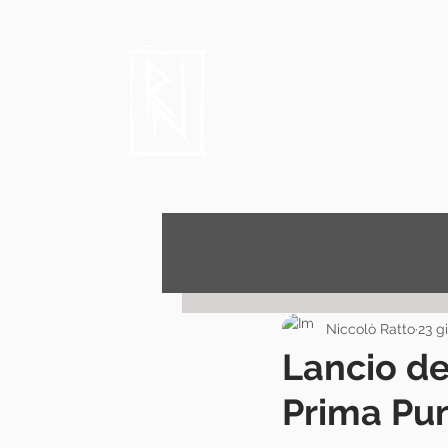
Niccolò 
Author, Film critic
Niccolò Ratto
23 g
Lancio d
Prima Pu