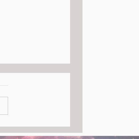
osferatu – Anatomia di
ito: Presentazione del
o al TIQU Genova