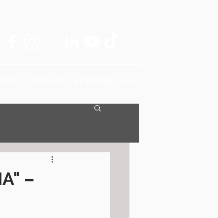
ISTO
PODCAST
VERIDION
V.A.
A" –