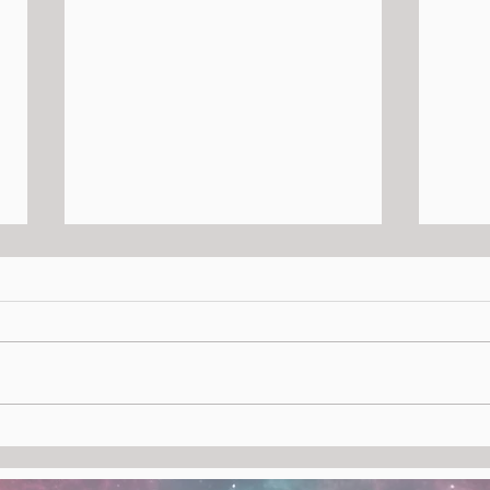
Il Secolo XIX e Mentelocale
🦇 N
vi invitano alla
un M
presentazione di Nosferatu
libr