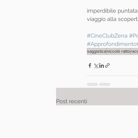
imperdibile puntata,
viaggio alla scoper
#CineClubZena
#P
#ApprofondimentoC
saggistica
niccolò ratto
rac
Post recenti