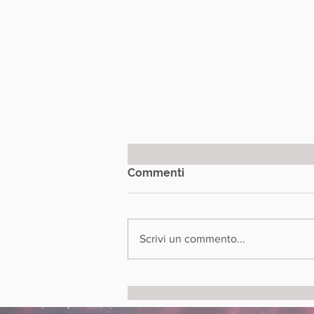
Commenti
Scrivi un commento...
Quando un’ombra diventa
mito: Nosferatu tra cinema,
arte ed esoterismo a