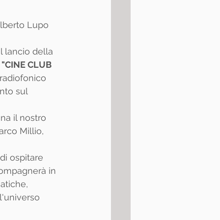
Alberto Lupo
l lancio della 
 
"CINE CLUB 
radiofonico 
nto sul 
a il nostro 
rco Millio, 
di ospitare 
compagnerà in 
tiche, 
l'universo 