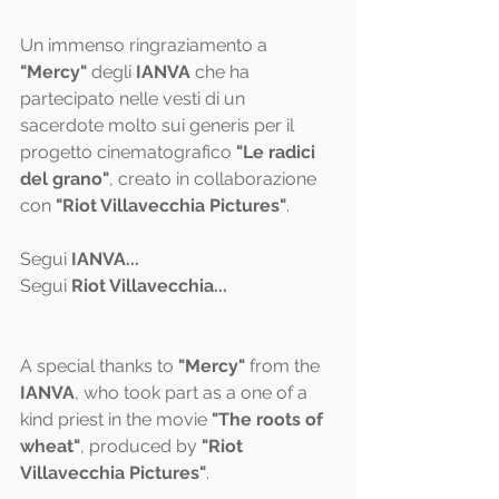
Un immenso ringraziamento a 
"Mercy"
 degli 
IANVA
 che ha 
partecipato nelle vesti di un 
sacerdote molto sui generis per il 
progetto cinematografico 
"Le radici 
del grano"
, creato in collaborazione 
con
"Riot Villavecchia Pictures"
. 
Segui 
IANVA
...
Segui 
Riot Villavecchia
...
A special thanks to 
"Mercy"
 from the
IANVA
, who took part as a one of a 
kind priest in the movie
 "The roots of 
wheat"
, produced by 
"Riot 
Villavecchia Pictures"
.