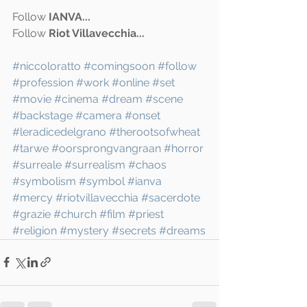
Follow 
IANVA...
Follow 
Riot Villavecchia
...
#niccoloratto
#comingsoon
#follow
#profession
#work
#online
#set
#movie
#cinema
#dream
#scene
#backstage
#camera
#onset
#leradicedelgrano
#therootsofwheat
#tarwe
#oorsprongvangraan
#horror
#surreale
#surrealism
#chaos
#symbolism
#symbol
#ianva
#mercy
#riotvillavecchia
#sacerdote
#grazie
#church
#film
#priest
#religion
#mystery
#secrets
#dreams