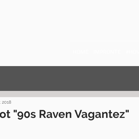
Ratto
HOME
IMPRONTE
#HOV
t 2018
ot "90s Raven Vagantez"