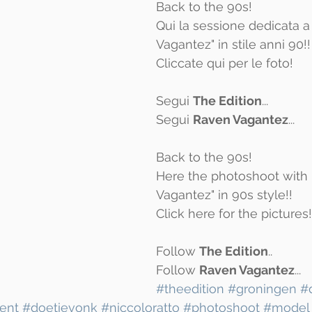
Back to the 90s! 
Qui la sessione dedicata a
Vagantez" in stile anni 90!!
Cliccate 
qui
 per le foto!
Segui 
The Edition
...
Segui 
Raven Vagantez
...
Back to the 90s! 
Here the photoshoot with
Vagantez" in 90s style!!
Click
 here
 for the pictures!
Follow 
The Edition
..
Follow 
Raven Vagantez
...
#theedition
#groningen
#
ent
#doetievonk
#niccoloratto
#photoshoot
#model