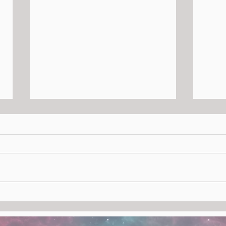
Il Secolo XIX e Mentelocale
🦇 N
vi invitano alla
un M
presentazione di Nosferatu
libr