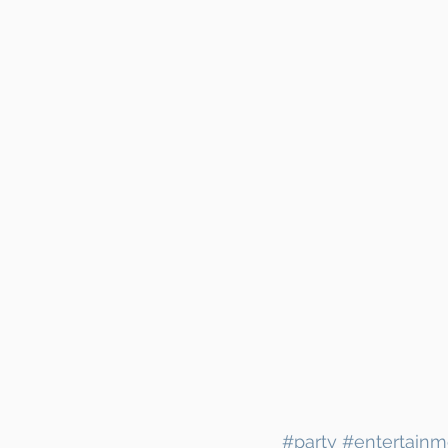
#party
#entertainm