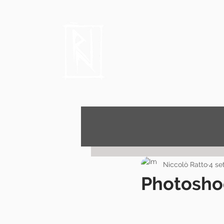
Niccolò 
Author, Film critic
Niccolò Ratto
4 se
Photosho