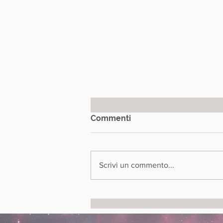
Commenti
Scrivi un commento...
Quando un’ombra diventa
mito: Nosferatu tra cinema,
arte ed esoterismo a