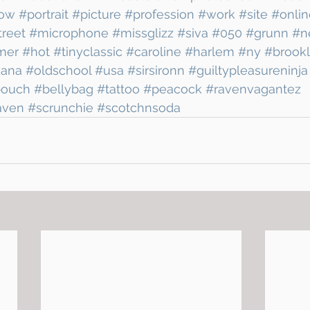
low
#portrait
#picture
#profession
#work
#site
#onlin
treet
#microphone
#missglizz
#siva
#050
#grunn
#n
mer
#hot
#tinyclassic
#caroline
#harlem
#ny
#brook
ana
#oldschool
#usa
#sirsironn
#guiltypleasureninja
ouch
#bellybag
#tattoo
#peacock
#ravenvagantez
aven
#scrunchie
#scotchnsoda