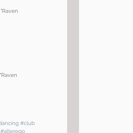
 "Raven 
 "Raven 
dancing
#club
#alterego