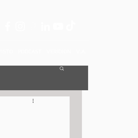
ISTO
PODCAST
VERIDION
V.A.