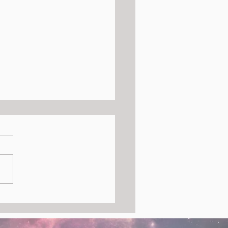
osferatu – Anatomia di
ito: Presentazione del
o al TIQU Genova