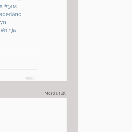
e
#90s
ederland
lyn
#ninja
Mostra tutti