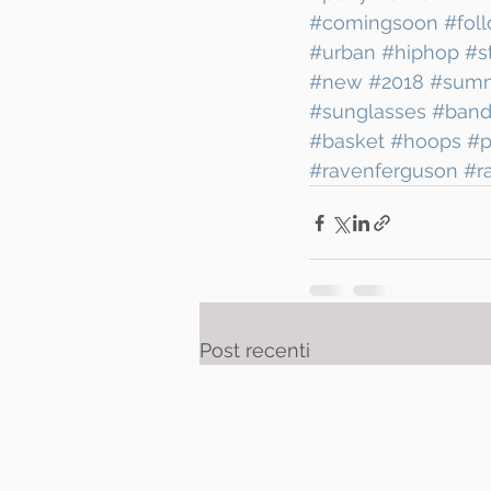
#comingsoon
#fol
#urban
#hiphop
#s
#new
#2018
#sum
#sunglasses
#band
#basket
#hoops
#p
#ravenferguson
#r
Post recenti