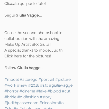
Cliccate 
qui 
per le foto!
Segui 
Giulia Vagge
...
Online the second photoshoot in 
collaboration with the amazing
Make Up Artist SFX Giulia!!
A special thanks to model Judith.
Click 
here
 for the pictures!
Follow 
Giulia Vagge
...
#model
#alterego
#portrait
#picture
#work
#new
#2018
#sfx
#giuliavagge
#horror
#cinema
#fake
#blood
#cut
#bride
#oldfashion
#story
#judithgaasendam
#niccolòratto
#studio
#photoshoot
#ghost