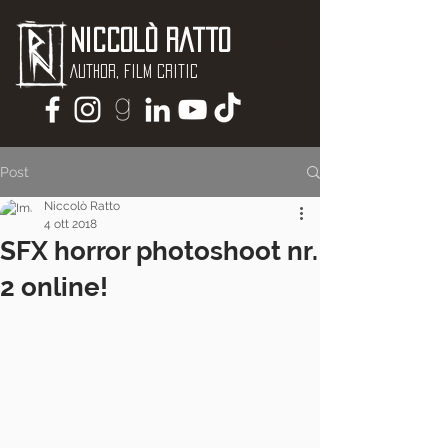
Niccolò Ratto
Author, Film critic
Post
Niccolò Ratto
4 ott 2018
SFX horror photoshoot nr.
2 online!