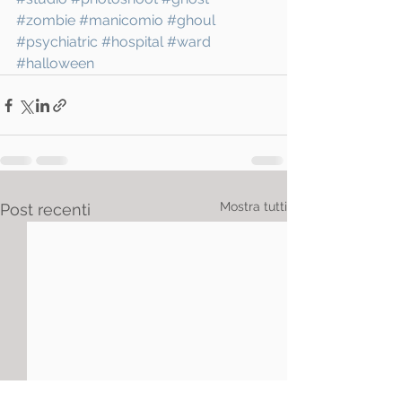
#zombie
#manicomio
#ghoul
#psychiatric
#hospital
#ward
#halloween
Mostra tutti
Post recenti