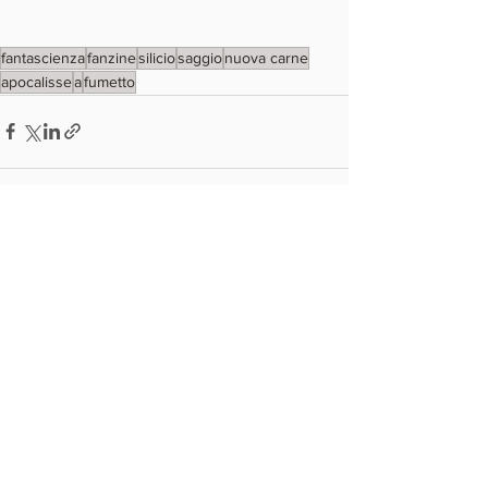
fantascienza
fanzine
silicio
saggio
nuova carne
apocalisse
a
fumetto
Mostra tutti
Post recenti