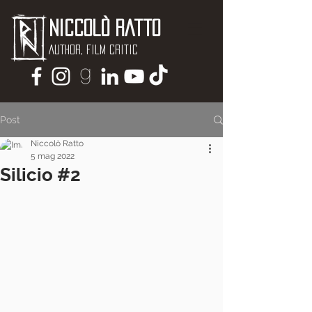
Niccolò Ratto
Author, Film critic
Post
Niccolò Ratto
5 mag 2022
Silicio #2