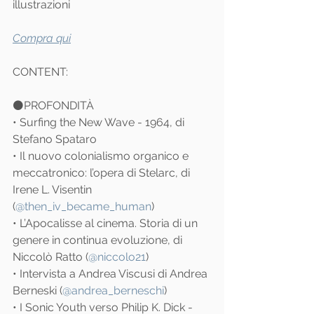
illustrazioni
Compra qui
CONTENT:
⚫️PROFONDITÀ
• Surfing the New Wave - 1964, di 
Stefano Spataro
• Il nuovo colonialismo organico e 
meccatronico: l’opera di Stelarc, di 
Irene L. Visentin 
(
@then_iv_became_human
)
• L’Apocalisse al cinema. Storia di un 
genere in continua evoluzione, di 
Niccolò Ratto (
@niccolo21
)
• Intervista a Andrea Viscusi di Andrea 
Berneski (
@andrea_berneschi
)
• I Sonic Youth verso Philip K. Dick - 