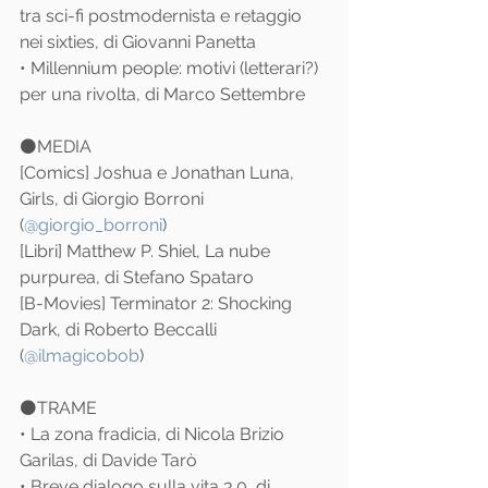
tra sci-fi postmodernista e retaggio 
nei sixties, di Giovanni Panetta
• Millennium people: motivi (letterari?) 
per una rivolta, di Marco Settembre
⚫️MEDIA
[Comics] Joshua e Jonathan Luna, 
Girls, di Giorgio Borroni 
(
@giorgio_borroni
)
[Libri] Matthew P. Shiel, La nube 
purpurea, di Stefano Spataro
[B-Movies] Terminator 2: Shocking 
Dark, di Roberto Beccalli 
(
@ilmagicobob
)
⚫️TRAME
• La zona fradicia, di Nicola Brizio
Garilas, di Davide Tarò
• Breve dialogo sulla vita 3.0, di 